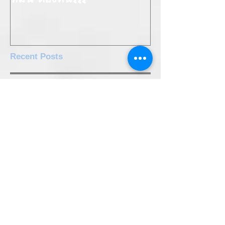
หมื่น ต้องที่นี่!!!
Recent Posts
วันนี้จะมาโชว์ดั้งใหม่ ปิ๊งปังอลัง
เวอร์ เสริมจมูกที่ธราธร เมดิคอล
คลินิกค่า
เสริมจมูกใหม่ ดั่งโด่งแบบมีสไตล์ที่
ธราธร เมดิคอล คลินิก ครับ