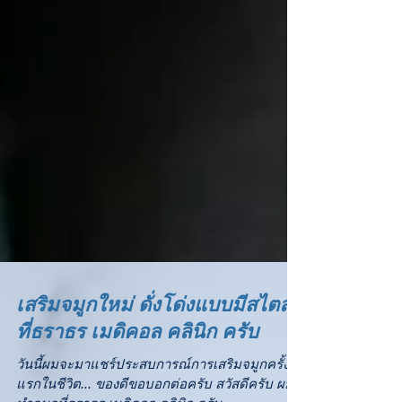
เสริมจมูกใหม่ ดั่งโด่งแบบมีสไตล์
ที่ธราธร เมดิคอล คลินิก ครับ
วันนี้ผมจะมาแชร์ประสบการณ์การเสริมจมูกครั้ง