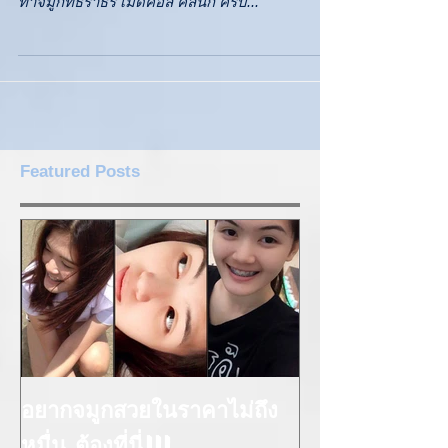
แรกในชีวิต... ของดีขอบอกต่อครับ สวัสดีครับ ผม
ทำจมูกที่ธราธร เมดิคอล คลินิก ครับ...
Featured Posts
อยากจมูกสวยในราคาไม่ถึง