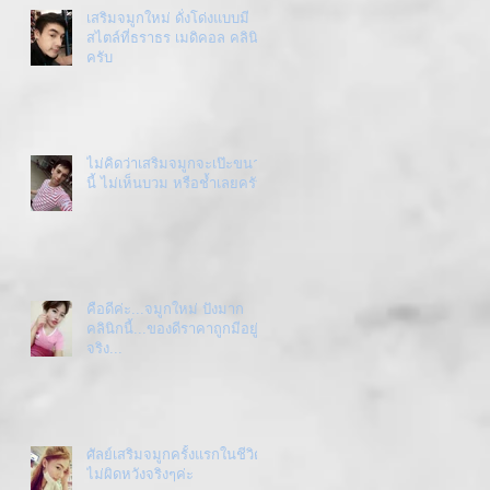
เสริมจมูกใหม่ ดั่งโด่งแบบมี
สไตล์ที่ธราธร เมดิคอล คลินิก
ครับ
ไม่คิดว่าเสริมจมูกจะเป๊ะขนาด
นี้ ไม่เห็นบวม หรือช้ำเลยครับ
คือดีค่ะ...จมูกใหม่ ปังมาก
คลินิกนี้...ของดีราคาถูกมีอยู่
จริง...
ศัลย์เสริมจมูกครั้งแรกในชีวิต
ไม่ผิดหวังจริงๆค่ะ