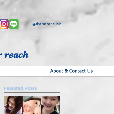
@tharatornclinic
r reach
About & Contact Us
Featured Posts