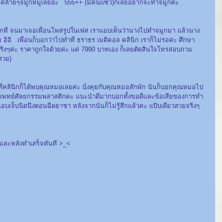
 คล้ายๆจมูกหมูเลยอ่ะ   555++ (มีคนแซว)ก็เลยอยากจะทำจมูกค่ะ
้สักที จนมาเจอเพื่อนโพสรูปในเฟส เราแอบเห็นว่านางไปทำจมูกมา แล้วนาง
อิ   เพื่อนก็บอกว่าไปทำที่ ธราธร เมดิคอล คลินิก เราก็ไม่รอค่ะ ศึกษา
จริงๆค่ะ ราคาถูกใจด้วยค่ะ แค่ 7990 บาทเอง ก็เลยตัดสินใจโทรสอบถาม
วย)   
ปที่คลินิกก็ได้พบคุณหมอเลยค่ะ นั่งคุยกับคุณหมอสักพัก นันก็บอกคุณหมอไป
นแพทย์ศัลยกรรมพสาสติกคะ แนะนำดีมากบอกทั้งขอดีและข้อเสียของการทำ
บเจ็บนิดนึงตอนฉีดยาชา หลังจากนันก็ไม่รู้สึกแล้วคะ แป๊บเดียวสวยจริงๆ
ำและหลังทำเสร็จทันที >_<