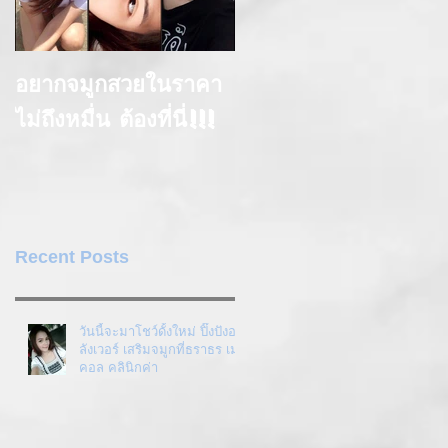
อยากจมูกสวยในราคา
ไม่ถึงหมื่น ต้องที่นี่!!!
Recent Posts
วันนี้จะมาโชว์ดั้งใหม่ ปิ๊งปังอ
ลังเวอร์ เสริมจมูกที่ธราธร เมดิ
คอล คลินิกค่า