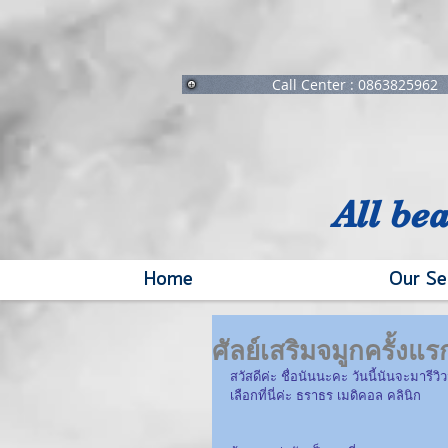
Call Center : 0863825962
All be
Home
Our Se
ศัลย์เสริมจมูกครั้งแร
สวัสดีค่ะ ชื่อนันนะคะ วันนี้นันจะมารี
เลือกที่นี่ค่ะ ธราธร เมดิคอล คลินิก  